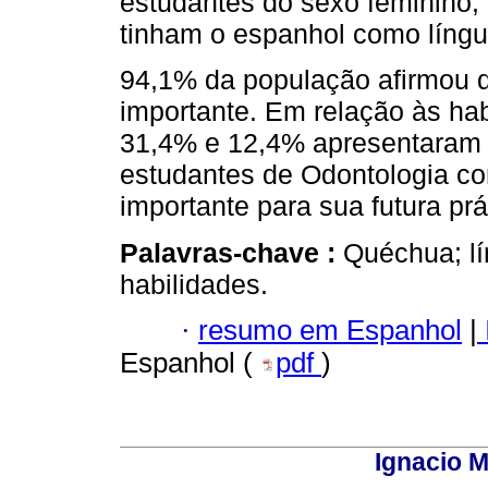
estudantes do sexo feminino,
tinham o espanhol como língu
94,1% da população afirmou q
importante. Em relação às hab
31,4% e 12,4% apresentaram 
estudantes de Odontologia co
importante para sua futura prát
Palavras-chave :
Quéchua; lí
habilidades.
·
resumo em Espanhol
|
Espanhol (
pdf
)
Ignacio M