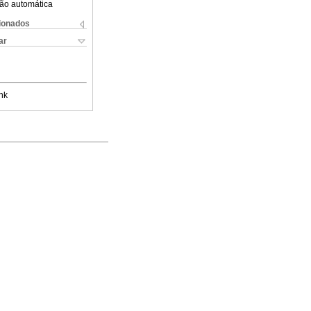
ão automática
cionados
ar
nk