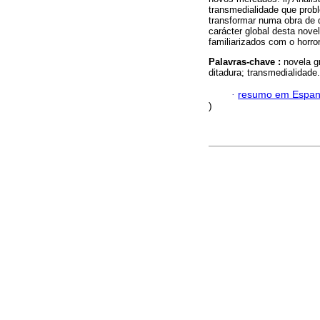
transmedialidade que prob
transformar numa obra de d
carácter global desta novel
familiarizados com o horror
Palavras-chave :
novela gr
ditadura; transmedialidade.
·
resumo em Espan
)