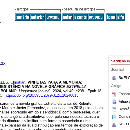
Serviços P
12X
Journal
SciELO
ES, Christian
.
VINHETAS PARA A MEMÓRIA:
Artigo
RESISTÊNCIA NA NOVELA GRÁFICA
ESTRELLA
 BOLAÑO.
Lingüística
[online]. 2024, vol.40, e208. Epub 18-
Espanh
2X.
https://doi.org/10.5935/2079-312x.20240013
.
Artigo
isaremos a novela gráfica Estrella distante, de Roberto
y Marín e Javier Fernández, e publicada em 2018 pela editora
Referên
álise sobretudo em dois sentidos: i) como best-seller, quer
 e abrangência distributiva, quer pela sua riqueza técnica e
Como ci
or da ditadura civilmilitar num formato associado a uma
SciELO
a expansão da sua distribuição em termos de exploração de
isaremos também esta obra como produto de uma