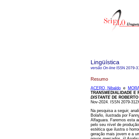
Lingüística
versão On-line
ISSN
2079-3
Resumo
ACERO, Nibaldo
e
MORAL
TRANSMEDIALIDADE E 
DISTANTE
DE ROBERTO
Nov-2024. ISSN 2079-31
Na pesquisa a seguir, anal
Bolaño, ilustrada por Fann
Alfaguara. Faremos esta an
pelo seu nível de produção
estética que ilustra o horr
geração mais jovem e a um
novos mercados. ii) Anal