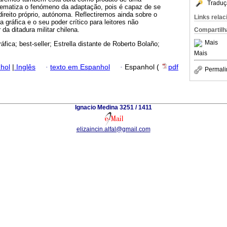
Traduç
lematiza o fenómeno da adaptação, pois é capaz de se
ireito próprio, autónoma. Reflectiremos ainda sobre o
Links rela
a gráfica e o seu poder crítico para leitores não
 da ditadura militar chilena.
Compartilh
Mais
áfica; best-seller; Estrella distante de Roberto Bolaño;
Mais
hol
|
Inglês
·
texto em Espanhol
·
Espanhol (
pdf
Permali
Ignacio Medina 3251 / 1411
elizaincin.alfal@gmail.com