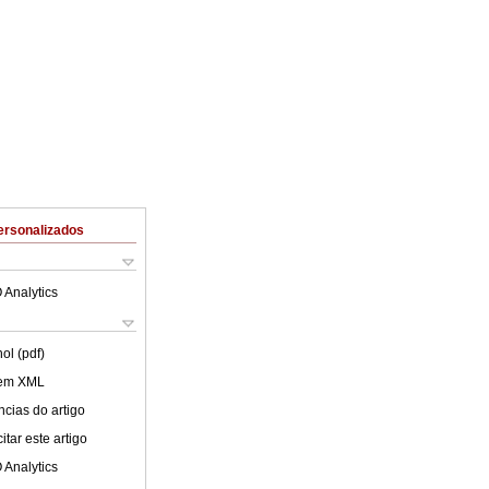
ersonalizados
 Analytics
ol (pdf)
 em XML
cias do artigo
tar este artigo
 Analytics