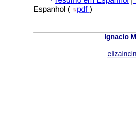
·
Espanhol (
pdf
)
Ignacio M
elizainci