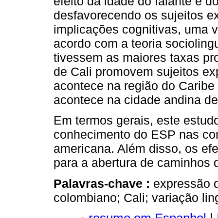
efeito da idade do falante e d
desfavorecendo os sujeitos e
implicações cognitivas, uma v
acordo com a teoria sociolingu
tivessem as maiores taxas pr
de Cali promovem sujeitos ex
acontece na região do Caribe
acontece na cidade andina de
Em termos gerais, este estudo
conhecimento do ESP nas comu
americana. Além disso, os efe
para a abertura de caminhos 
Palavras-chave :
expressão d
colombiano; Cali; variação ling
resumo em Espanhol
|