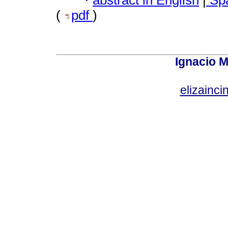
·
(
pdf
)
Ignacio M
elizainci