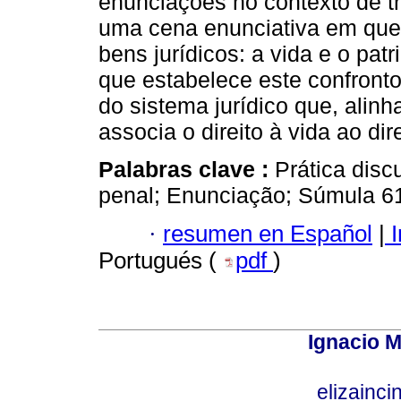
enunciações no contexto de tr
uma cena enunciativa em que 
bens jurídicos: a vida e o pa
que estabelece este confronto
do sistema jurídico que, alinh
associa o direito à vida ao dir
Palabras clave :
Prática discu
penal; Enunciação; Súmula 6
·
resumen en Español
|
I
Portugués (
pdf
)
Ignacio M
elizainci