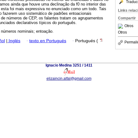
Traduc
vamos ainda que houve uma declinação da f0 no interior das
 esta foi mais expressiva no enunciado como um todo. Tais
Links rela
o fazerem uso sistemático de padrões entoacionais
 de números de CEP, os falantes tratam os agrupamentos
Compartir
ciados declarativos típicos do português.
Otros
; números nominais; entoação.
Otros
ñol
|
Inglés
·
texto en Portugués
·
Portugués (
Permali
Ignacio Medina 3251 / 1411
elizaincin.alfal@gmail.com