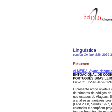
Lingüística
versión On-line
ISSN
2079-
Resumen
ALMEIDA, Ayane Nazarela
ENTOACIONAL DE CÓDI
PORTUGUÊS BRASILEIR
Dic-2021. ISSN 2079-312
O presente artigo objetiva
de números de códigos de 
nos estados de Alagoas, Ba
a análise as variáveis pros
(Ladd 2008, Swerts 1997, O
coletadas e compõem proje
tom de fronteira alto marca