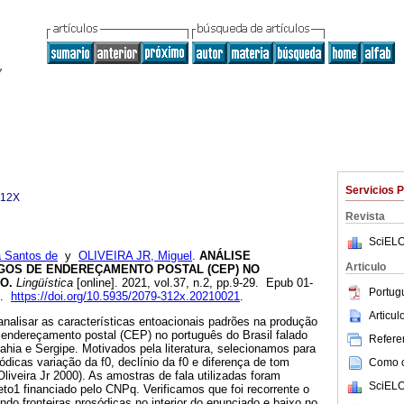
Servicios 
312X
Revista
SciELO
 Santos de
y
OLIVEIRA JR, Miguel
.
ANÁLISE
Articulo
GOS DE ENDEREÇAMENTO POSTAL (CEP) NO
O.
Lingüística
[online]. 2021, vol.37, n.2, pp.9-29. Epub 01-
Portug
X.
https://doi.org/10.5935/2079-312x.20210021
.
Articu
 analisar as características entoacionais padrões na produção
endereçamento postal (CEP) no português do Brasil falado
Referen
hia e Sergipe. Motivados pela literatura, selecionamos para
ódicas variação da f0, declínio da f0 e diferença de tom
Como ci
liveira Jr 2000). As amostras de fala utilizadas foram
SciELO
to1 financiado pelo CNPq. Verificamos que foi recorrente o
ndo fronteiras prosódicas no interior do enunciado e baixo no