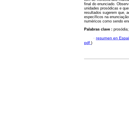
final do enunciado. Obser
unidades prosódicas e que
resultados sugerem que, a
específicos na enunciação
numéricos como sendo enun
Palabras clave :
prosódia
·
resumen en Espa
pdf
)