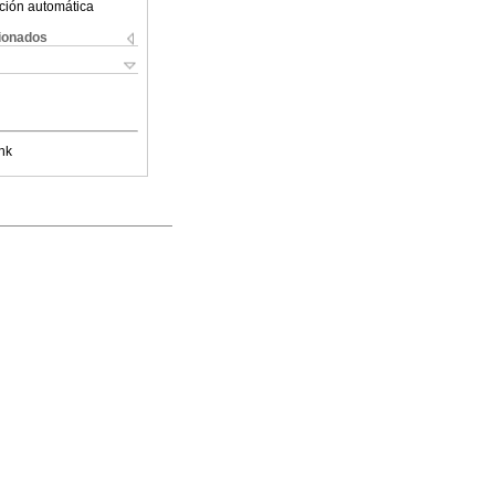
ción automática
cionados
nk