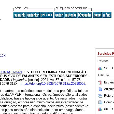
Servicios 
312X
Revista
SciELO
DORTA, Josefa
.
ESTUDO PRELIMINAR DA INTONAÇÃO
Articulo
PUS SVO DE FALANTES SEM ESTUDOS SUPERIORES:
IDADE.
Lingüística
[online]. 2021, vol.37, n.1, pp.57-78.
Españo
N 2079-312X.
https://doi.org/10.5935/2079-312x.20210005
.
Articu
rês parâmetros acústicos que modulam a prosódia da fala de
zes da AMPER-International. Os parâmetros são analisados ​​
Referen
alidade, frase e tipologia de acento. Os resultados mostram
 e duração, embora não muito claros em intensidade: os
Como ci
ífico descrito para o espanhol declarativo (descendente) e
SciELO
; os picos tonais são sincronizados com uma vogal átona;
is do que os adjacentes; quando as diferenças de