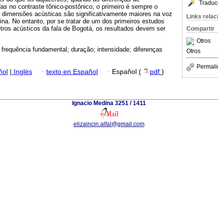
Traduc
das no contraste tônico-postônico, o primeiro é sempre o
s dimensões acústicas são significativamente maiores na voz
Links rela
na. No entanto, por se tratar de um dos primeiros estudos
tros acústicos da fala de Bogotá, os resultados devem ser
Compartir
Otros
 frequência fundamental; duração; intensidade; diferenças
Otros
Permali
ñol
|
Inglés
·
texto en Español
·
Español (
pdf
)
Ignacio Medina 3251 / 1411
elizaincin.alfal@gmail.com