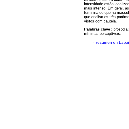
intensidade estão localiza
mais intenso. Em geral, a
feminina do que na masculi
que analisa os três parâme
vistos com cautela.
Palabras clave :
prosódia;
mínimas perceptíveis.
·
resumen en Espa