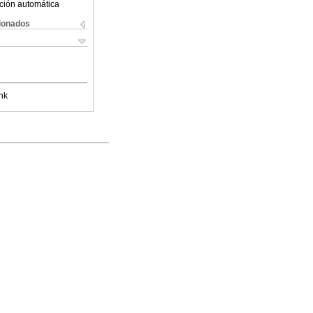
ción automática
cionados
nk