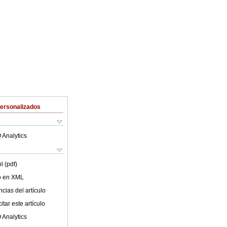
Personalizados
 Analytics
l (pdf)
lo en XML
cias del artículo
tar este artículo
 Analytics