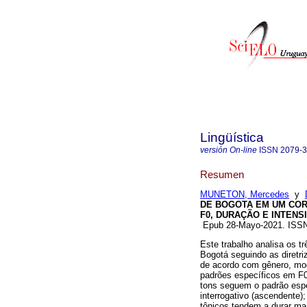
Lingüística
versión On-line
ISSN
2079-
Resumen
MUNETON, Mercedes
y
DE BOGOTA EM UM COR
F0, DURAÇÃO E INTENS
Epub 28-Mayo-2021. ISS
Este trabalho analisa os t
Bogotá seguindo as diretri
de acordo com gênero, mod
padrões específicos em F0
tons seguem o padrão espec
interrogativo (ascendente)
tônicos tendem a durar ma