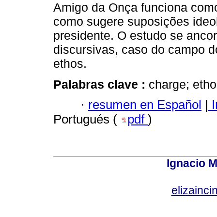
Amigo da Onça funciona como
como sugere suposições ideol
presidente. O estudo se anco
discursivas, caso do campo 
ethos.
Palabras clave :
charge; eth
·
resumen en Español
|
I
Portugués (
pdf
)
Ignacio M
elizainci