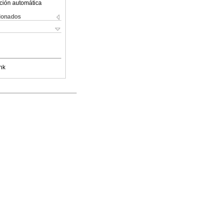
ción automática
cionados
nk