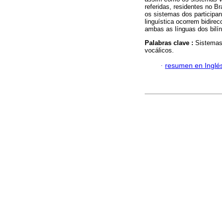
referidas, residentes no B
os sistemas dos participa
linguística ocorrem bidire
ambas as línguas dos bilí
Palabras clave :
Sistemas 
vocálicos.
·
resumen en Inglé