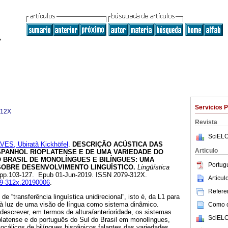
Servicios 
312X
Revista
SciELO
VES, Ubiratã Kickhöfel
.
DESCRIÇÃO ACÚSTICA DAS
Articulo
SPANHOL RIOPLATENSE E DE UMA VARIEDADE DO
 BRASIL DE MONOLÍNGUES E BILÍNGUES: UMA
Portug
SOBRE DESENVOLVIMENTO LINGUÍSTICO.
Lingüística
.1, pp.103-127. Epub 01-Jun-2019. ISSN 2079-312X.
Articu
079-312x.20190006
.
Referen
 “transferência linguística unidirecional”, isto é, da L1 para
 à luz de uma visão de língua como sistema dinâmico.
Como ci
descrever, em termos de altura/anterioridade, os sistemas
SciELO
platense e do português do Sul do Brasil em monolíngues,
cálicos de bilíngues hispânicos falantes das variedades