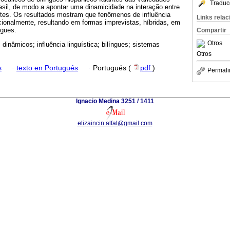
Traduc
rasil, de modo a apontar uma dinamicidade na interação entre
ntes. Os resultados mostram que fenômenos de influência
Links rela
ccionalmente, resultando em formas imprevistas, híbridas, em
ngues.
Compartir
Otros
dinâmicos; influência linguística; bilíngues; sistemas
Otros
s
·
texto en Portugués
·
Portugués (
pdf
)
Permali
Ignacio Medina 3251 / 1411
elizaincin.alfal@gmail.com