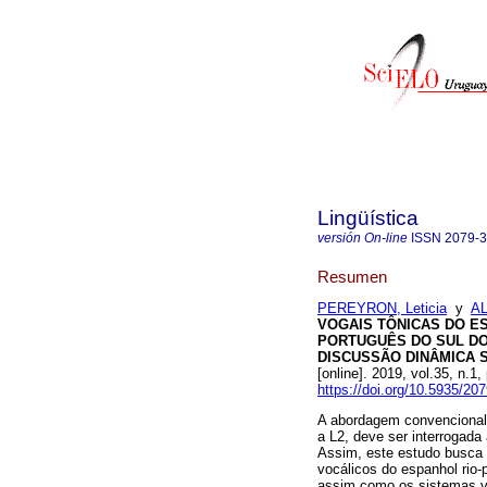
Lingüística
versión On-line
ISSN
2079-
Resumen
PEREYRON, Leticia
y
AL
VOGAIS TÔNICAS DO E
PORTUGUÊS DO SUL DO
DISCUSSÃO DINÂMICA 
[online]. 2019, vol.35, n
https://doi.org/10.5935/2
A abordagem convencional de
a L2, deve ser interrogada
Assim, este estudo busca 
vocálicos do espanhol rio-
assim como os sistemas vo