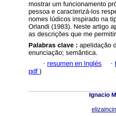
mostrar um funcionamento pró
pessoa e caracterizá-los res
nomes lúdicos inspirado na ti
Orlandi (1983). Neste artigo 
as descrições que me permiti
Palabras clave :
apelidação 
enunciação; semântica.
·
resumen en Inglés
·
pdf
)
Ignacio M
elizainci