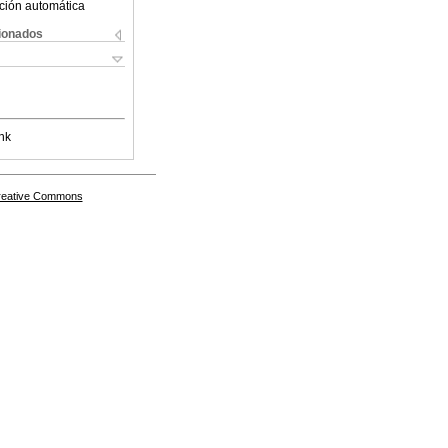
ción automática
cionados
nk
Creative Commons