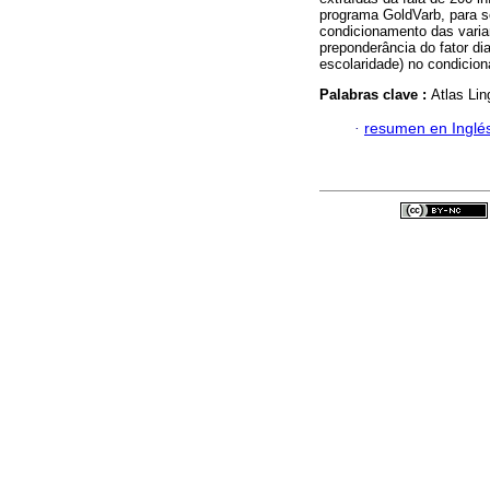
programa GoldVarb, para se
condicionamento das varian
preponderância do fator dia
escolaridade) no condicion
Palabras clave :
Atlas Lin
·
resumen en Inglé