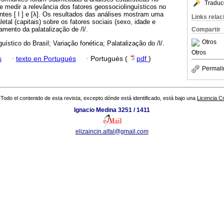
Traduc
 medir a relevância dos fatores geossociolinguísticos no
tes [ l ] e [λ]. Os resultados das análises mostram uma
Links rela
letal (capitais) sobre os fatores sociais (sexo, idade e
amento da palatalização de /l/.
Compartir
Otros
guístico do Brasil; Variação fonética; Palatalização do /l/.
Otros
s
·
texto en Portugués
·
Portugués (
pdf
)
Permali
Todo el contenido de esta revista, excepto dónde está identificado, está bajo una
Licencia 
Ignacio Medina 3251 / 1411
elizaincin.alfal@gmail.com