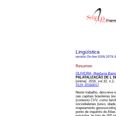
Lingüística
versión On-line
ISSN
2079-
Resumen
OLIVEIRA, Marilucia Barr
PALATALIZAÇÃO DE L D
[online]. 2016, vol.32, n.
312X.20160017
.
Neste trabalho, descreve-se 
nas capitais brasileiras (
(contexto CVV, como família
sociodialetais (sexo, idade
mapeamento geossociolinguí
ponto de inquérito do Atlas
extraídas da fala de 200 i