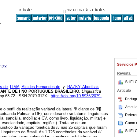
Servicios 
312X
Revista
SciELO
os de
;
LIMA, Alcides Fernandes de
y
RAZKY, Abdelhak
.
Articulo
IANTE DE I NO PORTUGUÊS BRASILEIRO.
Lingüística
2, pp.63-72. ISSN 2079-312X.
https://doi.org/10.5935/2079-
Portug
Articu
o perfil da realização variável da lateral /l/ diante de [i/j]
excetuando Palmas e DF), considerando-se fatores linguísticos
Referen
, sandália, mobília; e CV, como livro, liquidação, militar) e
, escolaridade, capitais, regiões). Trata-se de um
Como ci
stico da variação fonética do /l/ nas 25 capitais que foram
SciELO
 Linguístico do Brasil. As 1.725 ocorrências da variável /l/
nformantes foram submetidas a análises estatísticas no