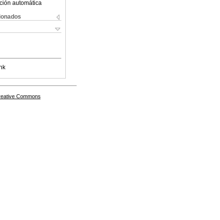
ción automática
cionados
nk
Creative Commons