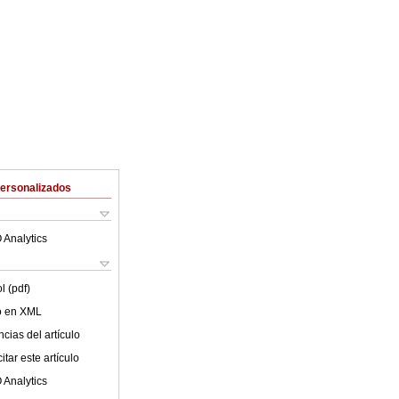
Personalizados
 Analytics
l (pdf)
lo en XML
cias del artículo
tar este artículo
 Analytics