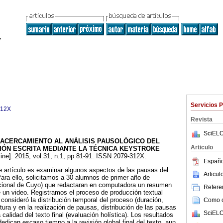
Servicios 
312X
Revista
SciELO
ACERCAMIENTO AL ANÁLISIS PAUSOLÓGICO DEL
Articulo
ÓN ESCRITA MEDIANTE LA TÉCNICA KEYSTROKE
ine]. 2015, vol.31, n.1, pp.81-91. ISSN 2079-312X.
Españo
ste artículo es examinar algunos aspectos de las pausas del
Articu
ara ello, solicitamos a 30 alumnos de primer año de
acional de Cuyo) que redactaran en computadora un resumen
Referen
de un video. Registramos el proceso de producción textual
consideró la distribución temporal del proceso (duración,
Como ci
itura y en la realización de pausas, distribución de las pausas
SciELO
 calidad del texto final (evaluación holística). Los resultados
edican escaso tiempo a la revisión global final del texto, aun