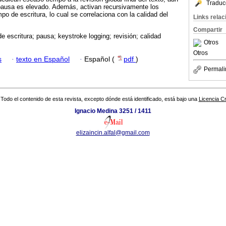
Traduc
 pausa es elevado. Además, activan recursivamente los
mpo de escritura, lo cual se correlaciona con la calidad del
Links rela
Compartir
e escritura; pausa; keystroke logging; revisión; calidad
Otros
Otros
s
·
texto en Español
·
Español (
pdf
)
Permali
Todo el contenido de esta revista, excepto dónde está identificado, está bajo una
Licencia 
Ignacio Medina 3251 / 1411
elizaincin.alfal@gmail.com