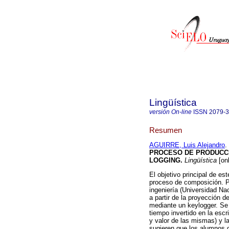
Lingüística
versión On-line
ISSN
2079-
Resumen
AGUIRRE, Luis Alejandro
.
PROCESO DE PRODUCCI
LOGGING.
Lingüística
[onl
El objetivo principal de e
proceso de composición. P
ingeniería (Universidad N
a partir de la proyección 
mediante un keylogger. Se 
tiempo invertido en la escr
y valor de las mismas) y la
sugieren que los alumnos d