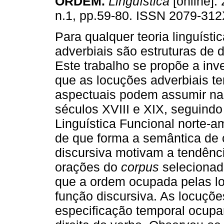
ORDEM
.
Lingüística
[online]. 
n.1, pp.59-80. ISSN 2079-312
Para qualquer teoria linguístic
adverbiais são estruturas de di
Este trabalho se propõe a inv
que as locuções adverbiais t
aspectuais podem assumir na
séculos XVIII e XIX, seguindo
Linguística Funcional norte-am
de que forma a semântica de 
discursiva motivam a tendênc
orações do
corpus
selecionado
que a ordem ocupada pelas lo
função discursiva. As locuçõ
especificação temporal ocupa