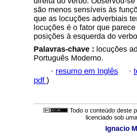
direita do verbo. Observou-se
são menos sensíveis às funçõ
que as locuções adverbiais te
locuções é o fator que parece 
posições à esquerda do verbo
Palavras-chave :
locuções ad
Português Moderno.
·
resumo em Inglês
·
pdf
)
Todo o conteúdo deste pe
licenciado sob um
Ignacio M