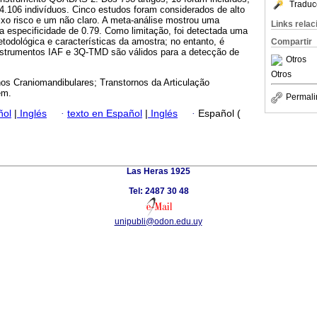
Traduc
4.106 indivíduos. Cinco estudos foram considerados de alto
aixo risco e um não claro. A meta-análise mostrou uma
Links rela
a especificidade de 0.79. Como limitação, foi detectada uma
odológica e características da amostra; no entanto, é
Compartir
instrumentos IAF e 3Q-TMD são válidos para a detecção de
Otros
Otros
nos Craniomandibulares; Transtornos da Articulação
em.
Permali
ñol
|
Inglés
·
texto en Español
|
Inglés
·
Español (
Las Heras 1925
Tel: 2487 30 48
unipubli@odon.edu.uy