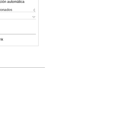
ción automática
cionados
nk