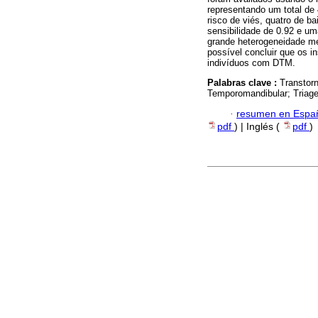
representando um total de 
risco de viés, quatro de b
sensibilidade de 0.92 e um
grande heterogeneidade met
possível concluir que os 
indivíduos com DTM.
Palabras clave :
Transtor
Temporomandibular; Triag
·
resumen en Espa
pdf
) | Inglés (
pdf
)