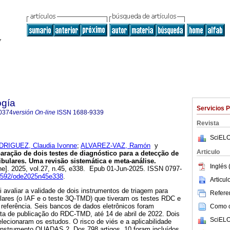
ogía
Servicios 
0374
versión On-line
ISSN
1688-9339
Revista
SciELO
RIGUEZ, Claudia Ivonne
;
ALVAREZ-VAZ, Ramón
y
Articulo
ação de dois testes de diagnóstico para a detecção de
ulares. Uma revisão sistemática e meta-análise.
Inglés 
ne]. 2025, vol.27, n.45, e338. Epub 01-Jun-2025. ISSN 0797-
.22592/ode2025n45e338
.
Articu
i avaliar a validade de dois instrumentos de triagem para
Referen
lares (o IAF e o teste 3Q-TMD) que tiveram os testes RDC e
ferência. Seis bancos de dados eletrônicos foram
Como ci
ta de publicação do RDC-TMD, até 14 de abril de 2022. Dois
SciELO
lecionaram os estudos. O risco de viés e a aplicabilidade
instrumento QUADAS 2. Dos 798 artigos, 10 foram incluídos,