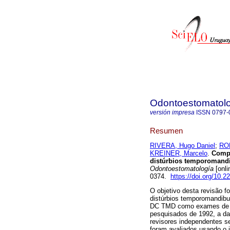
Odontoestomatol
versión impresa
ISSN
0797-
Resumen
RIVERA, Hugo Daniel
;
ROD
KREINER, Marcelo
.
Compar
distúrbios temporomandib
Odontoestomatología
[onli
0374.
https://doi.org/10
O objetivo desta revisão fo
distúrbios temporomandibu
DC TMD como exames de re
pesquisados de 1992, a da
revisores independentes se
foram avaliados usando o 