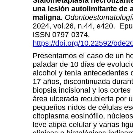
Sialometaplasia necrotizante
una lesión autolimitante de 
maligna.
Odontoestomatologí
2024, vol.26, n.44, e420. Ep
ISSN 0797-0374.
https://doi.org/10.22592/ode
Presentamos el caso de un h
paladar de 10 días de evoluci
alcohol y tenía antecedentes
17 años, discontinuada durant
biopsia incisional y los corte
área ulcerada recubierta por 
pequeños nidos de células e
citoplasma eosinófilo, núcleo
leve atipia celular y varias fi