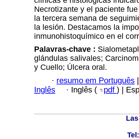
clínicas e histológicas indica
Necrotizante y el paciente fu
la tercera semana de seguimie
la lesión. Destacamos la impo
inmunohistoquímico en el corr
Palavras-chave :
Sialometapl
glándulas salivales; Carcin
y Cuello; Úlcera oral.
·
resumo em Português
|
Inglês
·
Inglês (
pdf
) | Es
Las
Tel