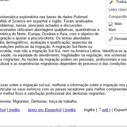
Traduç
Links rela
 sistemática exploratória nas bases de dados Pubmed,
Compartilh
Web of Science em espanhol e inglês. Foram analisados ​​
Mais
roblemas, temas, principais achados e discussões.
cionados utilizaram abordagens qualitativas, quantitativas e
Mais
mérica do Norte, Europa, Oceânia e Ásia, com o objetivo de
igração e ajustar a procura-oferta. Os temas abordados
Permali
ados demográficos, avaliação e qualificação; aspectos da
condições políticas da migração. A migração Sul-Norte ou
discutida, mas não a migração Sul-Sul, nem na América Latina. Identifica-se q
 saúde, na equidade do atendimento; fragilidades na regulação, nos sistemas
os migrantes; As razões da migração podem ser pessoais, profissionais e soc
ultural e as experiências migratórias dependem do processo e das condições
uisas sobre a migração sul-sul, melhorar a informação sobre a migração nos 
articular os seus esforços com os países receptores para melhor compreende
m melhor fluxo e satisfação profissional dos dentistas migrantes.
review; Migrantes; Dentistas; força de trabalho.
hol
|
Inglês
·
texto em Espanhol
|
Inglês
·
Inglês (
pdf
) | Espan