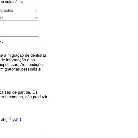
ão automática
cionados
ar
nk
ue a migração de dentistas
 de informação e na
iopolíticas; As condições
 migratórias pessoais e
países de partida. Os
r o fenómeno, não produzir
hol (
pdf
)