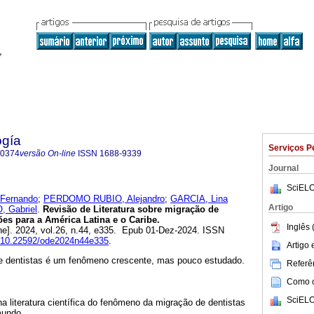
ogía
Serviços P
-0374
versão On-line
ISSN
1688-9339
Journal
SciELO
Fernando
;
PERDOMO RUBIO, Alejandro
;
GARCIA, Lina
Artigo
 Gabriel
.
Revisão de Literatura sobre migração de
ões para a América Latina e o Caribe.
Inglês 
ne]. 2024, vol.26, n.44, e335. Epub 01-Dez-2024. ISSN
rg/10.22592/ode2024n44e335
.
Artigo
de dentistas é um fenômeno crescente, mas pouco estudado.
Referên
Como ci
SciELO
 literatura científica do fenômeno da migração de dentistas
mundo.