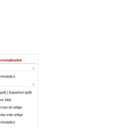
ersonalizados
 Analytics
(pdf)
| Espanhol (pdf)
 em XML
cias do artigo
tar este artigo
 Analytics