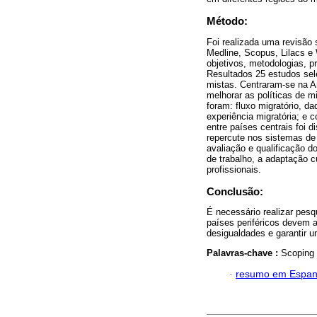
Método:
Foi realizada uma revisão
Medline, Scopus, Lilacs e 
objetivos, metodologias, p
Resultados 25 estudos sele
mistas. Centraram-se na A
melhorar as políticas de m
foram: fluxo migratório, d
experiência migratória; e 
entre países centrais foi 
repercute nos sistemas de
avaliação e qualificação d
de trabalho, a adaptação c
profissionais.
Conclusão:
É necessário realizar pesq
países periféricos devem 
desigualdades e garantir u
Palavras-chave :
Scoping 
·
resumo em Espan