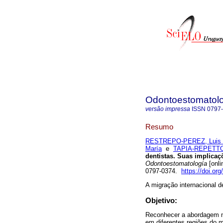
Odontoestomatol
versão impressa
ISSN
0797
Resumo
RESTREPO-PEREZ, Luis 
María
e
TAPIA-REPETTO,
dentistas. Suas implicaç
Odontoestomatología
[onli
0797-0374.
https://doi.o
A migração internacional 
Objetivo:
Reconhecer a abordagem na
em diferentes regiões do 