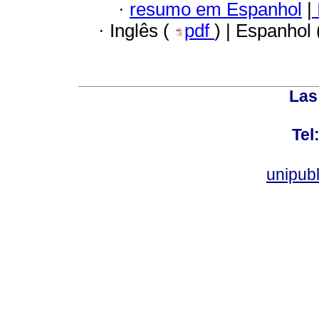
·
resumo em Espanhol
|
·
Inglês (
pdf
) | Espanhol
Las
Tel
unipub