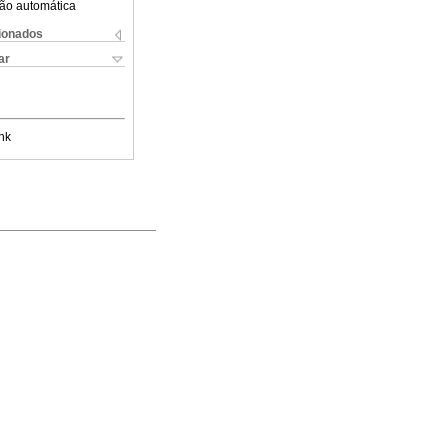
ão automática
cionados
ar
nk