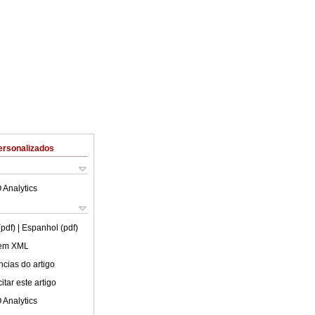
ersonalizados
 Analytics
(pdf)
| Espanhol (pdf)
 em XML
cias do artigo
tar este artigo
 Analytics