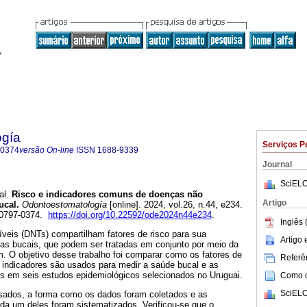
ogía
Serviços P
-0374
versão On-line
ISSN
1688-9339
Journal
SciELO
al.
Risco e indicadores comuns de doenças não
Artigo
ucal.
Odontoestomatología
[online]. 2024, vol.26, n.44, e234.
 0797-0374.
https://doi.org/10.22592/ode2024n44e234
.
Inglês 
veis (DNTs) compartilham fatores de risco para sua
Artigo
ias bucais, que podem ser tratadas em conjunto por meio da
 O objetivo desse trabalho foi comparar como os fatores de
Referên
s indicadores são usados para medir a saúde bucal e as
s em seis estudos epidemiológicos selecionados no Uruguai.
Como ci
SciELO
isados, a forma como os dados foram coletados e as
ada um deles foram sistematizados. Verificou-se que o