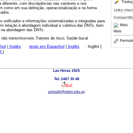
Traduç
a diferente, com discrepâncias nas variáveis e nos
em como em sua definição, operacionalização e na forma
Links rela
tados.
Compartilh
rios unificados e informações sistematizadas e integradas para
Mais
m relação à abordagem individual e coletiva das DNTs, bem
al na abordagem das DNTs.
Mais
não transmissíveis; Fatores de risco; Saúde bucal.
Permali
hol
|
Inglês
·
texto em Espanhol
|
Inglês
·
Inglês (
df
)
Las Heras 1925
Tel: 2487 30 48
unipubli@odon.edu.uy