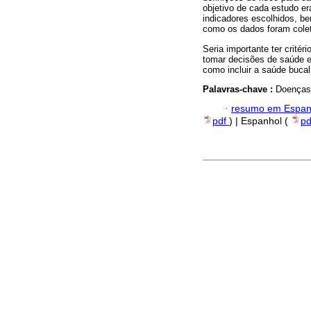
objetivo de cada estudo er
indicadores escolhidos, b
como os dados foram cole
Seria importante ter crité
tomar decisões de saúde e
como incluir a saúde buc
Palavras-chave :
Doenças 
·
resumo em Espan
pdf
) | Espanhol (
p