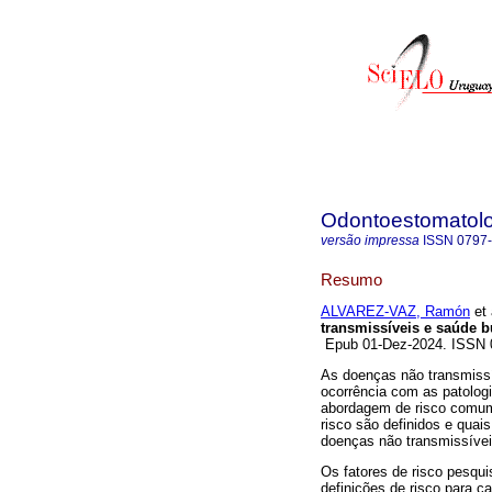
Odontoestomatol
versão impressa
ISSN
0797
Resumo
ALVAREZ-VAZ, Ramón
et 
transmissíveis e saúde b
Epub 01-Dez-2024. ISSN
As doenças não transmissí
ocorrência com as patolog
abordagem de risco comum.
risco são definidos e quai
doenças não transmissívei
Os fatores de risco pesqu
definições de risco para c