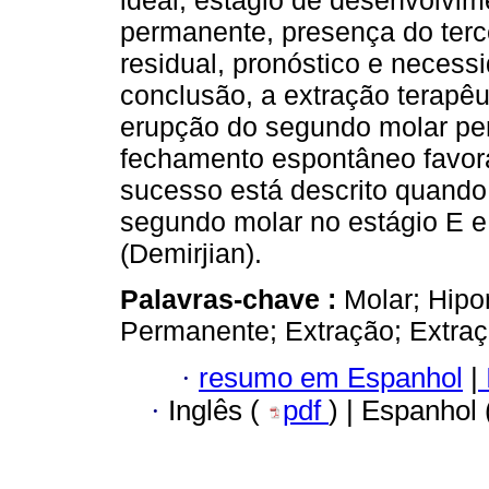
ideal, estágio de desenvolvi
permanente, presença do terce
residual, pronóstico e necess
conclusão, a extração terapê
erupção do segundo molar pe
fechamento espontâneo favorá
sucesso está descrito quando 
segundo molar no estágio E e
(Demirjian).
Palavras-chave :
Molar; Hipo
Permanente; Extração; Extraç
·
resumo em Espanhol
|
·
Inglês (
pdf
) | Espanhol