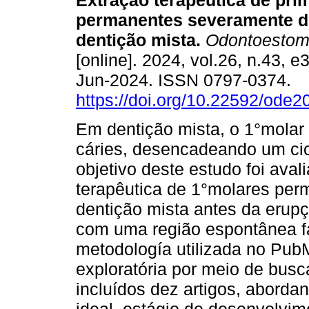
Extração terapêutica de pri
permanentes severamente d
dentição mista.
Odontoestoma
[online]. 2024, vol.26, n.43, 
Jun-2024. ISSN 0797-0374.
https://doi.org/10.22592/ode
Em dentição mista, o 1°molar
cáries, desencadeando um cicl
objetivo deste estudo foi aval
terapêutica de 1°molares per
dentição mista antes da eru
com uma região espontânea fa
metodología utilizada no Pub
exploratória por meio de busc
incluídos dez artigos, aborda