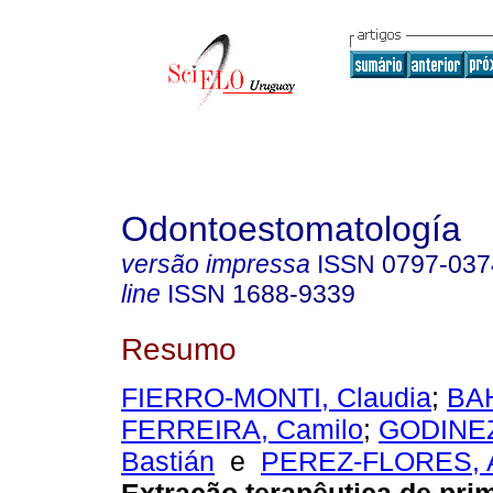
Odontoestomatología
versão impressa
ISSN
0797-037
line
ISSN
1688-9339
Resumo
FIERRO-MONTI, Claudia
;
BA
FERREIRA, Camilo
;
GODINE
Bastián
e
PEREZ-FLORES, A