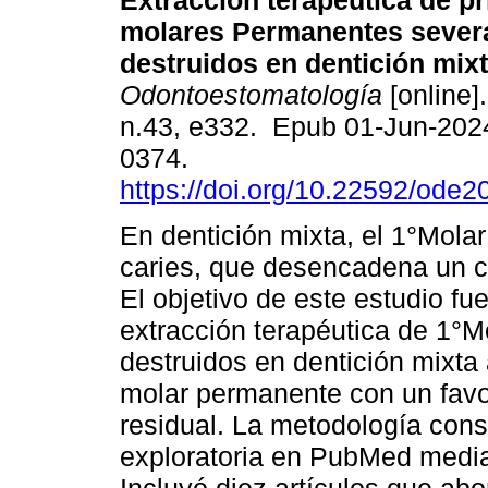
Extracción terapéutica de p
molares Permanentes seve
destruidos en dentición mixt
Odontoestomatología
[online]
n.43, e332. Epub 01-Jun-202
0374.
https://doi.org/10.22592/ode
En dentición mixta, el 1°Mola
caries, que desencadena un cic
El objetivo de este estudio fu
extracción terapéutica de 1°
destruidos en dentición mixta
molar permanente con un favo
residual. La metodología consi
exploratoria en PubMed media