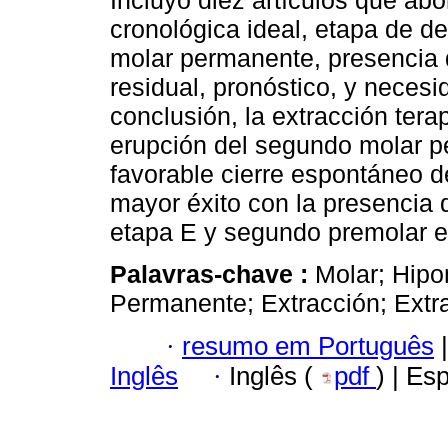
Incluyó diez artículos que ab
cronológica ideal, etapa de d
molar permanente, presencia d
residual, pronóstico, y necesi
conclusión, la extracción tera
erupción del segundo molar p
favorable cierre espontáneo d
mayor éxito con la presencia 
etapa E y segundo premolar en
Palavras-chave :
Molar; Hipo
Permanente; Extracción; Extra
·
resumo em Português
|
Inglês
·
Inglês (
pdf
) | Es