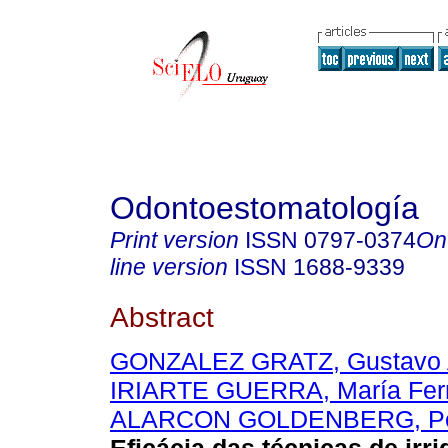
Odontoestomatología
Print version
ISSN
0797-0374
On
line version
ISSN
1688-9339
Abstract
GONZALEZ GRATZ, Gustavo A
IRIARTE GUERRA, María Fer
ALARCON GOLDENBERG, Pe