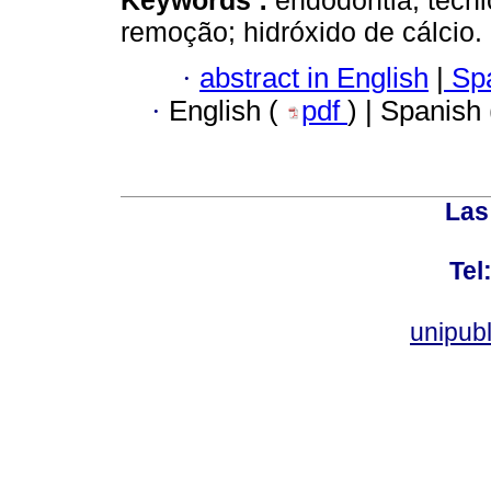
remoção; hidróxido de cálcio.
·
abstract in English
|
Spa
·
English (
pdf
) | Spanish
Las
Tel
unipub