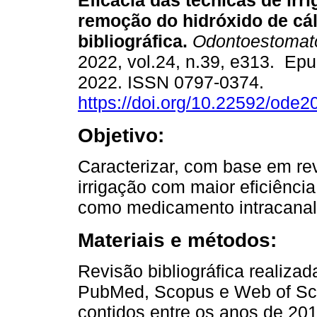
Eficácia das técnicas de irr
remoção do hidróxido de cál
bibliográfica.
Odontoestomato
2022, vol.24, n.39, e313. Ep
2022. ISSN 0797-0374.
https://doi.org/10.22592/ode
Objetivo:
Caracterizar, com base em rev
irrigação com maior eficiênci
como medicamento intracanal
Materiais e métodos:
Revisão bibliográfica realiza
PubMed, Scopus e Web of Sci
contidos entre os anos de 20