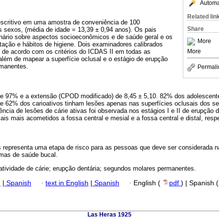
Automat
Related lin
escritivo em uma amostra de conveniência de 100
Share
 sexos, (média de idade = 13,39 ± 0,94 anos). Os pais
ário sobre aspectos socioeconômicos e de saúde geral e os
More
tação e hábitos de higiene. Dois examinadores calibrados
More
o de acordo com os critérios do ICDAS II em todas as
além de mapear a superfície oclusal e o estágio de erupção
manentes.
Permali
i de 97% e a extensão (CPOD modificado) de 8,45 ± 5,10. 82% dos adolescent
s e 62% dos carioativos tinham lesões apenas nas superfícies oclusais dos 
ncia de lesões de cárie ativas foi observada nos estágios I e II de erupção
is mais acometidos a fossa central e mesial e a fossa central e distal, resp
s representa uma etapa de risco para as pessoas que deve ser considerada na
mas de saúde bucal.
 atividade de cárie; erupção dentária; segundos molares permanentes.
h
|
Spanish
·
text in English
|
Spanish
·
English (
pdf
) | Spanish 
Las Heras 1925