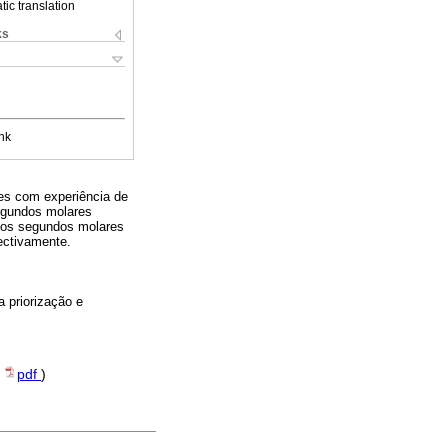
ic translation
ks
nk
es com experiência de
segundos molares
 dos segundos molares
ectivamente.
 priorização e
(
pdf
)