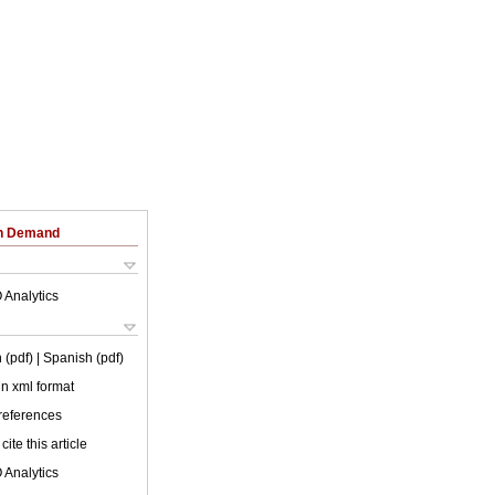
on Demand
 Analytics
 (pdf)
| Spanish (pdf)
 in xml format
 references
cite this article
 Analytics