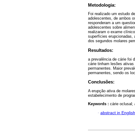
Metodologia:
Foi realizado um estudo d
adolescentes, de ambos os
responderam a um question
adolescentes sobre alimen
realizaram o exame clínic
superfícies erupcionadas, 
dos segundos molares per
Resultados:
a prevalência de cárie fo
cárie tinham lesões ativa
permanentes. Maior prevalê
permanentes, sendo os loca
Conclusões:
A erupção ativa de molare
estabelecimento de progra
Keywords :
cárie oclusal;
·
abstract in Englis