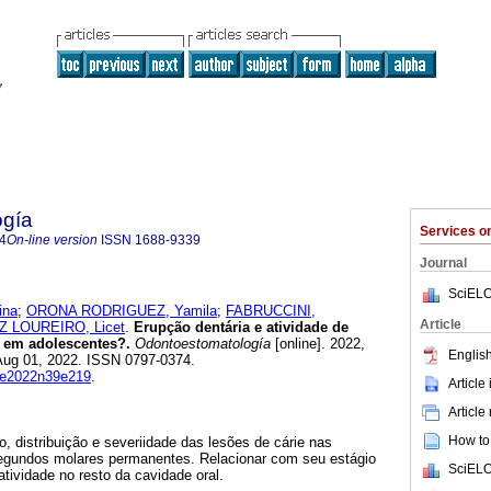
ogía
Services 
4
On-line version
ISSN
1688-9339
Journal
SciELO
ina
;
ORONA RODRIGUEZ, Yamila
;
FABRUCCINI,
Article
 LOUREIRO, Licet
.
Erupção dentária e atividade de
co em adolescentes?.
Odontoestomatología
[online]. 2022,
English
 Aug 01, 2022. ISSN 0797-0374.
ode2022n39e219
.
Article
Article
How to 
 distribuição e severiidade das lesões de cárie nas
segundos molares permanentes. Relacionar com seu estágio
SciELO
tividade no resto da cavidade oral.