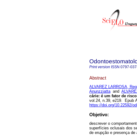
Odontoestomatol
Print version
ISSN
0797-037
Abstract
ALVAREZ LARROSA, Reg
Anunzziatta
and
ALVAREZ
cárie: é um fator de ris
vol.24, n.39, e219. Epub
https://doi.org/10.22592/
Objetivo:
descrever o comportamento,
superfícies oclusais dos 
de erupção e presença de a