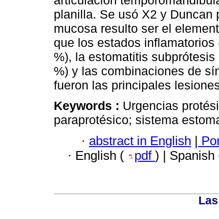
articulación témporomandibula
planilla. Se usó X2 y Duncan p
mucosa resulto ser el elemen
que los estados inflamatorios 
%), la estomatitis subprótesis 
%) y las combinaciones de sín
fueron las principales lesiones
Keywords :
Urgencias protési
paraprotésico; sistema estom
·
abstract in English
|
Por
·
English (
pdf
) | Spanish
Las