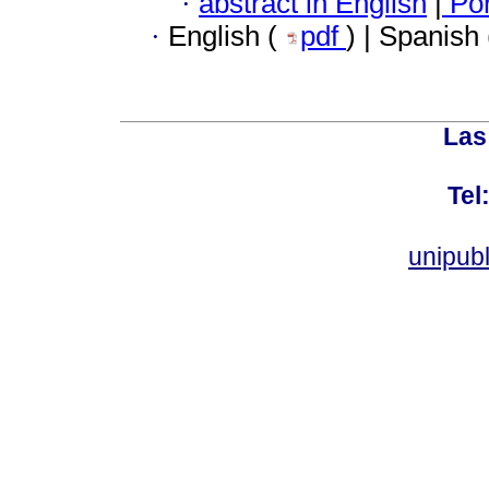
·
abstract in English
|
Por
·
English (
pdf
) | Spanish
Las
Tel
unipub