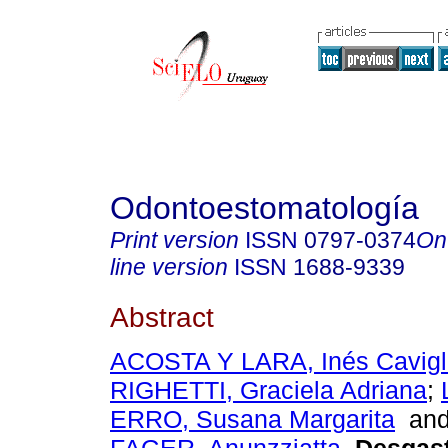
Odontoestomatología
Print version
ISSN
0797-0374
On
line version
ISSN
1688-9339
Abstract
ACOSTA Y LARA, Inés Cavigl
RIGHETTI, Graciela Adriana
;
ERRO, Susana Margarita
an