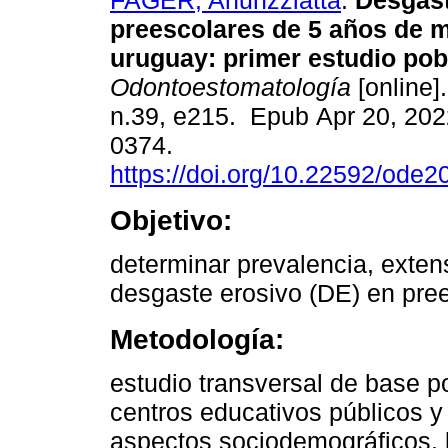
FAGER, Anunzziatta
.
Desgast
preescolares de 5 años de 
uruguay: primer estudio pob
Odontoestomatología
[online]
n.39, e215. Epub Apr 20, 202
0374.
https://doi.org/10.22592/ode
Objetivo:
determinar prevalencia, extens
desgaste erosivo (DE) en pre
Metodología:
estudio transversal de base p
centros educativos públicos 
aspectos sociodemográficos, 