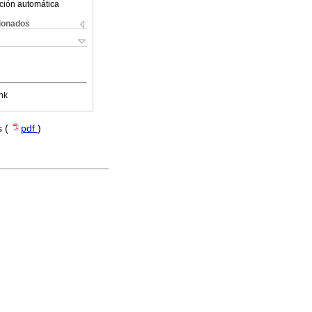
ción automática
cionados
nk
s (
pdf
)