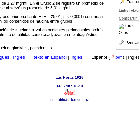
Traduc
 de 1,27 mg/ml. En el Grupo 2 se registró un promedio de
 se observó un promedio de 3,01 mg/ml.
Links rela
 y posterior prueba de F (F = 25,01, p < 0,0001) confirman
Compartir
 en los contenidos de mucina entre grupos.
Otros
ción de mucina salival en pacientes periodontales podría
Otros
uímico de utilidad como coadyuvante en el diagnóstico
.
Permali
cina; gingivitis; periodontitis.
ugués
|
Inglés
·
texto en Español
|
Inglés
·
Español (
pdf
) | Inglé
Las Heras 1925
Tel: 2487 30 48
unipubli@odon.edu.uy