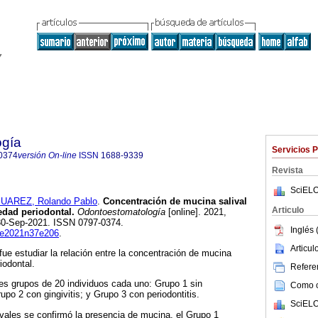
ogía
Servicios 
0374
versión On-line
ISSN
1688-9339
Revista
SciELO
JUAREZ, Rolando Pablo
.
Concentración de mucina salival
Articulo
edad periodontal.
Odontoestomatología
[online]. 2021,
 30-Sep-2021. ISSN 0797-0374.
Inglés 
ode2021n37e206
.
Articu
 fue estudiar la relación entre la concentración de mucina
iodontal.
Referen
res grupos de 20 individuos cada uno: Grupo 1 sin
Como ci
po 2 con gingivitis; y Grupo 3 con periodontitis.
SciELO
vales se confirmó la presencia de mucina, el Grupo 1