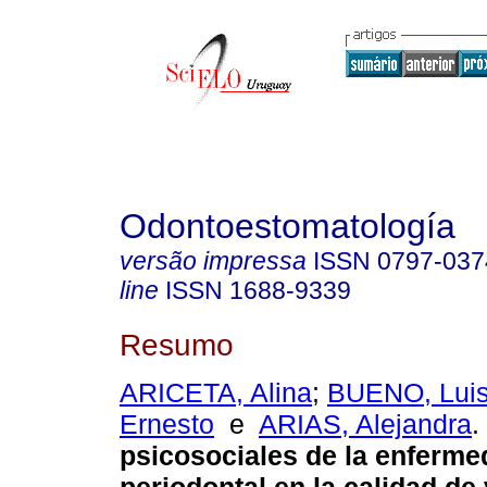
Odontoestomatología
versão impressa
ISSN
0797-037
line
ISSN
1688-9339
Resumo
ARICETA, Alina
;
BUENO, Lui
Ernesto
e
ARIAS, Alejandra
.
psicosociales de la enferm