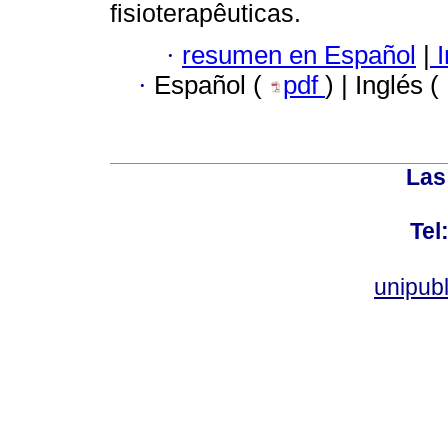
fisioterapêuticas.
·
resumen en Español
|
I
·
Español (
pdf
) | Inglés (
Las
Tel
unipub