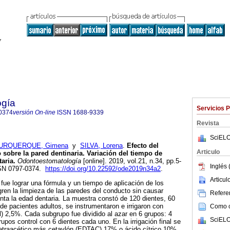
ogía
Servicios 
0374
versión On-line
ISSN
1688-9339
Revista
SciELO
URQUERQUE, Gimena
y
SILVA, Lorena
.
Efecto del
Articulo
 sobre la pared dentinaria. Variación del tiempo de
aria.
Odontoestomatología
[online]. 2019, vol.21, n.34, pp.5-
Inglés 
SSN 0797-0374.
https://doi.org/10.22592/ode2019n34a2
.
Articu
 fue lograr una fórmula y un tiempo de aplicación de los
gren la limpieza de las paredes del conducto sin causar
Referen
nta la edad dentaria. La muestra constó de 120 dientes, 60
de pacientes adultos, se instrumentaron e irrigaron con
Como ci
l) 2,5%. Cada subgrupo fue dividido al azar en 6 grupos: 4
SciELO
upos control con 6 dientes cada uno. En la irrigación final se
otetraacético más cetavlón (EDTAC) 17% o ácido cítrico 10%