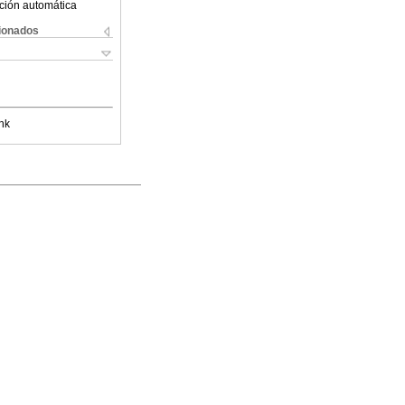
ción automática
cionados
nk