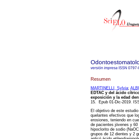
Odontoestomatol
versión impresa
ISSN
0797-
Resumen
MARTINELLI, Sylvia
;
ALB
EDTAC y del ácido cítrico
exposición y la edad dent
15. Epub 01-Dic-2019. I
El objetivo de este estudio
quelantes efectivos que lo
erosiones, teniendo en cue
de pacientes jóvenes y 60 
hipoclorito de sodio (NaOC
grupos de 12 dientes y 2 gr
aplicó ácido etilendiamin