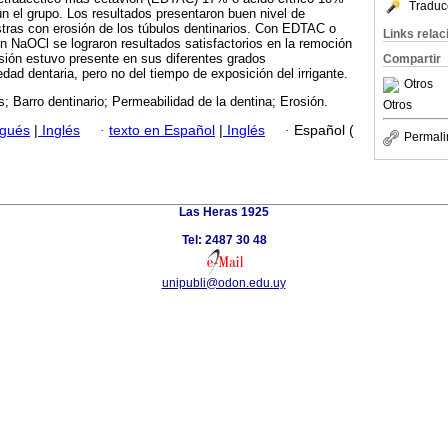
Traduc
n el grupo. Los resultados presentaron buen nivel de
tras con erosión de los túbulos dentinarios. Con EDTAC o
Links rela
n NaOCl se lograron resultados satisfactorios en la remoción
rosión estuvo presente en sus diferentes grados
Compartir
dad dentaria, pero no del tiempo de exposición del irrigante.
Otros
; Barro dentinario; Permeabilidad de la dentina; Erosión.
Otros
ugués
|
Inglés
·
texto en Español
|
Inglés
·
Español (
Permali
Las Heras 1925
Tel: 2487 30 48
unipubli@odon.edu.uy