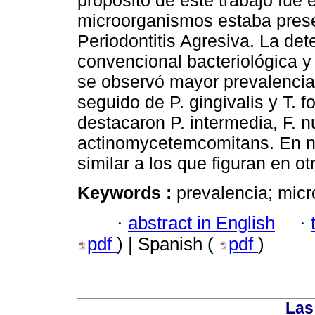
propósito de este trabajo fue 
microorganismos estaba pres
Periodontitis Agresiva. La det
convencional bacteriológica 
se observó mayor prevalencia 
seguido de P. gingivalis y T. f
destacaron P. intermedia, F. 
actinomycetemcomitans. En nu
similar a los que figuran en o
Keywords :
prevalencia; micr
·
abstract in English
·
pdf
) | Spanish (
pdf
)
Las