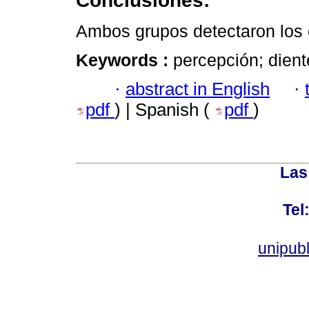
Conclusiones:
Ambos grupos detectaron los
Keywords :
percepción; diente
·
abstract in English
·
pdf
) | Spanish (
pdf
)
Las
Tel
unipub