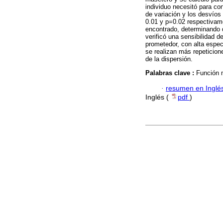
individuo necesitó para con
de variación y los desvíos
0.01 y p=0.02 respectivame
encontrado, determinando 
verificó una sensibilidad 
prometedor, con alta espec
se realizan más repeticion
de la dispersión.
Palabras clave :
Función m
·
resumen en Inglé
Inglés (
pdf
)