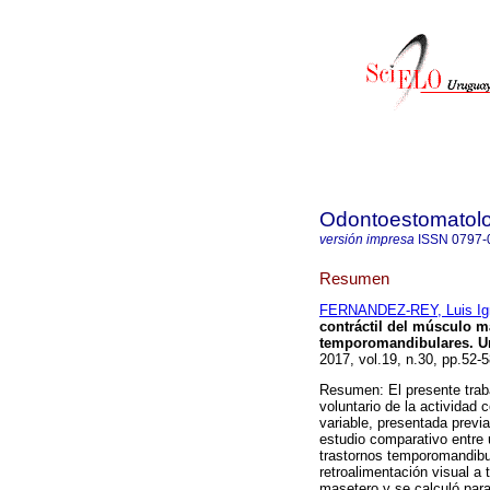
Odontoestomatol
versión impresa
ISSN
0797-
Resumen
FERNANDEZ-REY, Luis Ig
contráctil del músculo m
temporomandibulares. Un 
2017, vol.19, n.30, pp.52
Resumen: El presente traba
voluntario de la actividad
variable, presentada previ
estudio comparativo entre 
trastornos temporomandibul
retroalimentación visual a 
masetero y se calculó para