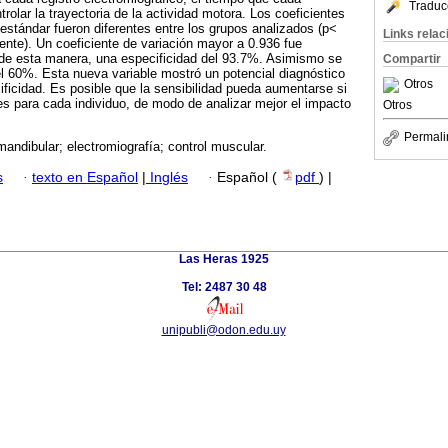
Traduc
trolar la trayectoria de la actividad motora. Los coeficientes
 estándar fueron diferentes entre los grupos analizados (p<
Links rela
nte). Un coeficiente de variación mayor a 0.936 fue
de esta manera, una especificidad del 93.7%. Asimismo se
Compartir
del 60%. Esta nueva variable mostró un potencial diagnóstico
Otros
ificidad. Es posible que la sensibilidad pueda aumentarse si
es para cada individuo, de modo de analizar mejor el impacto
Otros
Permali
andibular; electromiografía; control muscular.
s
·
texto en Español
|
Inglés
·
Español (
pdf
) |
Las Heras 1925
Tel: 2487 30 48
unipubli@odon.edu.uy