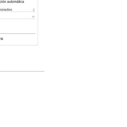
ción automática
cionados
nk