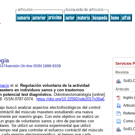
ogía
Servicios 
0374
versión On-line
ISSN
1688-9339
Revista
SciELO
nacio
et al.
Regulación voluntaria de la actividad
Articulo
asetero en individuos sanos y con trastornos
potencial test diagnóstico.
Odontoestomatología
[online].
Inglés 
-58. ISSN 0797-0374.
https://doi.org/10.22592/ode2017n30a6
.
Articu
jo buscó analizar aspectos electrofisiológicos del control
 contráctil del músculo masetero estudiando una nueva
Referen
amente por nuestro grupo. Con este objetivo se realizó un
un grupo de voluntarios sanos y otro de pacientes con
Como ci
ares. Se utilizó un sistema experimental que utilizó
SciELO
tiempo real para controlar el esfuerzo contráctil del músculo
 cada registro electromiográfico, el tiempo que cada