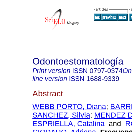
Odontoestomatología
Print version
ISSN
0797-0374
On
line version
ISSN
1688-9339
Abstract
WEBB PORTO, Diana
;
BARR
SANCHEZ, Silvia
;
MENDEZ D
ESPRIELLA, Catalina
and
R