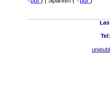
pdf
) | Spanish (
pdf
)
Las
Tel
unipub