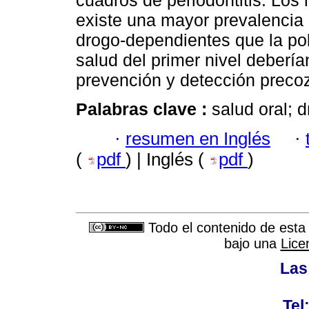
cuadros de periodontitis. Los
existe una mayor prevalencia
drogo-dependientes que la pob
salud del primer nivel debería
prevención y detección preco
Palabras clave :
salud oral; 
·
resumen en Inglés
·
(
pdf
) | Inglés (
pdf
)
Todo el contenido de esta 
bajo una
Lice
Las
Tel