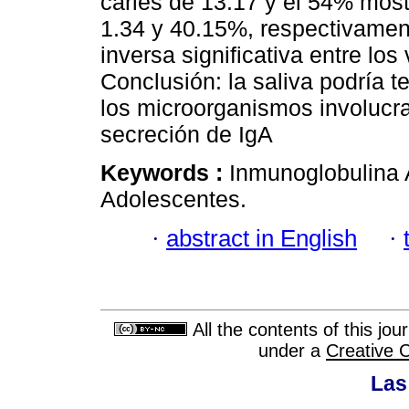
caries de 13.17 y el 54% most
1.34 y 40.15%, respectivamen
inversa significativa entre los 
Conclusión: la saliva podría 
los microorganismos involucra
secreción de IgA
Keywords :
Inmunoglobulina A
Adolescentes.
·
abstract in English
·
All the contents of this jo
under a
Creative 
Las