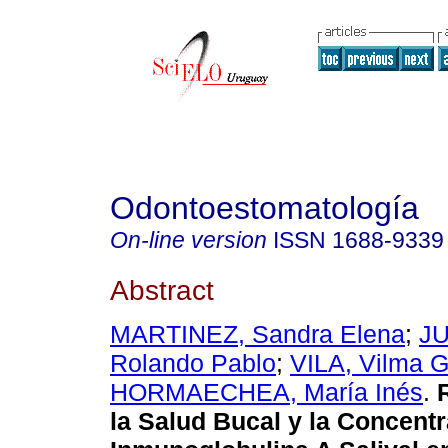
Odontoestomatología
On-line version
ISSN
1688-9339
Abstract
MARTINEZ, Sandra Elena
;
J
Rolando Pablo
;
VILA, Vilma G
HORMAECHEA, María Inés
.
R
la Salud Bucal y la Concent