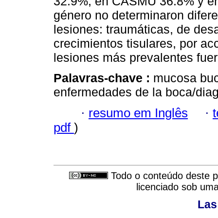
32.9%; en CASMU 36.8% y en
género no determinaron difere
lesiones: traumáticas, de desa
crecimientos tisulares, por ac
lesiones más prevalentes fuer
Palavras-chave :
mucosa buca
enfermedades de la boca/diagn
·
resumo em Inglês
·
pdf
)
Todo o conteúdo deste pe
licenciado sob um
Las