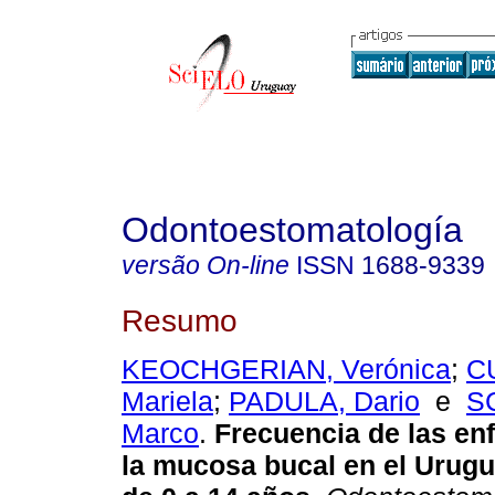
Odontoestomatología
versão On-line
ISSN
1688-9339
Resumo
KEOCHGERIAN, Verónica
;
C
Mariela
;
PADULA, Dario
e
S
Marco
.
Frecuencia de las en
la mucosa bucal en el Urugu