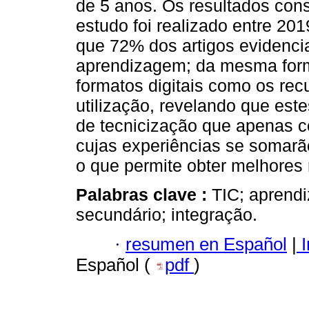
de 5 anos. Os resultados con
estudo foi realizado entre 20
que 72% dos artigos evidencia
aprendizagem; da mesma form
formatos digitais como os rec
utilização, revelando que es
de tecnicização que apenas 
cujas experiências se somarã
o que permite obter melhores 
Palabras clave :
TIC; aprendi
secundário; integração.
·
resumen en Español
|
I
Español (
pdf
)