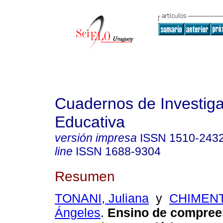
Cuadernos de Investig
Educativa
versión impresa
ISSN
1510-243
line
ISSN
1688-9304
Resumen
TONANI, Juliana
y
CHIMENTI
Ángeles
.
Ensino de compreen