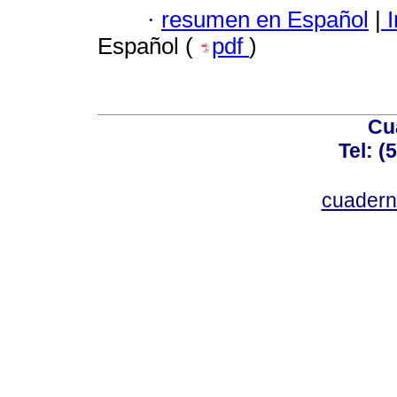
·
resumen en Español
|
I
Español (
pdf
)
Cu
Tel: (
cuadern