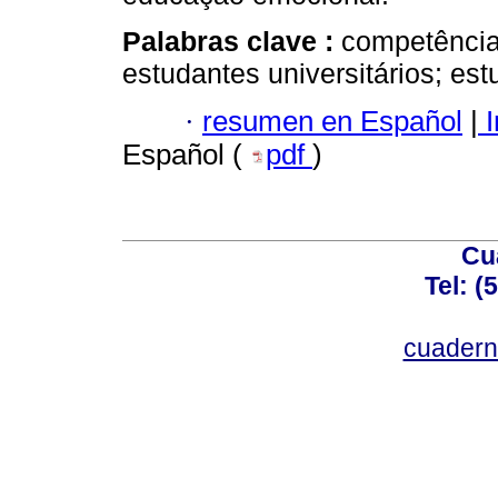
Palabras clave :
competência
estudantes universitários; es
·
resumen en Español
|
I
Español (
pdf
)
Cu
Tel: (
cuadern