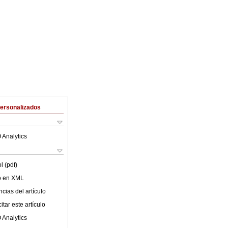
Personalizados
 Analytics
l (pdf)
lo en XML
cias del artículo
tar este artículo
 Analytics