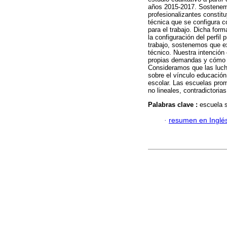
años 2015-2017. Sostenemo
profesionalizantes constit
técnica que se configura c
para el trabajo. Dicha for
la configuración del perfil
trabajo, sostenemos que ex
técnico. Nuestra intenció
propias demandas y cómo c
Consideramos que las lucha
sobre el vínculo educación 
escolar. Las escuelas pro
no lineales, contradictoria
Palabras clave :
escuela s
·
resumen en Inglé