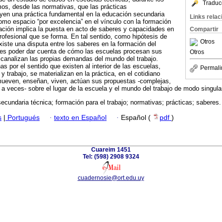
Traduc
s, desde las normativas, que las prácticas
uyen una práctica fundamental en la educación secundaria
Links rela
omo espacio “por excelencia” en el vínculo con la formación
mación implica la puesta en acto de saberes y capacidades en
Compartir
 profesional que se forma. En tal sentido, como hipótesis de
Otros
iste una disputa entre los saberes en la formación del
n es poder dar cuenta de cómo las escuelas procesan sus
Otros
analizan las propias demandas del mundo del trabajo.
s por el sentido que existen al interior de las escuelas,
Permali
y trabajo, se materializan en la práctica, en el cotidiano
mueven, enseñan, viven, actúan sus propuestas -complejas,
s a veces- sobre el lugar de la escuela y el mundo del trabajo de modo singula
ecundaria técnica; formación para el trabajo; normativas; prácticas; saberes.
s
|
Portugués
·
texto en Español
·
Español (
pdf
)
Cuareim 1451
Tel: (598) 2908 9324
cuadernosie@ort.edu.uy