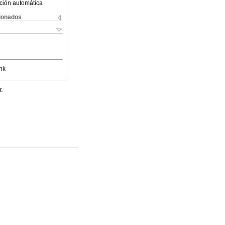
ción automática
cionados
nk
r.