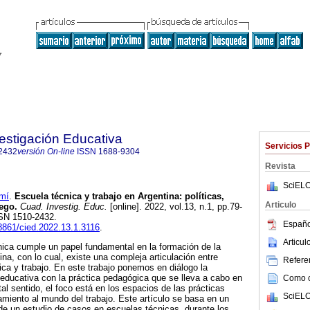
estigación Educativa
Servicios 
2432
versión On-line
ISSN
1688-9304
Revista
SciELO
mí
.
Escuela técnica y trabajo en Argentina: políticas,
Articulo
uego.
Cuad. Investig. Educ.
[online]. 2022, vol.13, n.1, pp.79-
SSN 1510-2432.
Españo
18861/cied.2022.13.1.3116
.
Articu
nica cumple un papel fundamental en la formación de la
ina, con lo cual, existe una compleja articulación entre
Referen
ca y trabajo. En este trabajo ponemos en diálogo la
educativa con la práctica pedagógica que se lleva a cabo en
Como ci
al sentido, el foco está en los espacios de las prácticas
SciELO
miento al mundo del trabajo. Este artículo se basa en un
r de un estudio de casos en escuelas técnicas, durante los