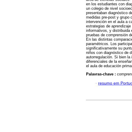
en los estudiantes con dia
un colegio de nivel socioe
presentaban diagnóstico de
medidas pre-post y grupo d
intervención en el aula a 
estrategias de aprendizaje
informativos, y distribuid
pruebas de comprensión de 
En las distintas comparac
paramétricos. Los particip
significativamente su punt
niños con diagnóstico de d
autorregulación. Si bien la
diferenciales de la enseña
el aula de educación primar
Palavras-chave :
comprens
·
resumo em Portu