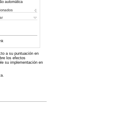
ão automática
cionados
ar
nk
cto a su puntuación en
obre los efectos
ible su implementación en
za.