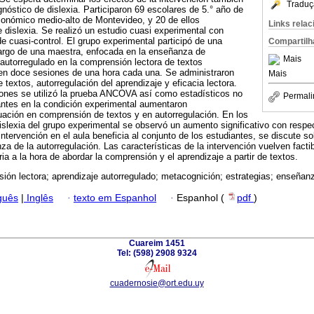
Traduç
gnóstico de dislexia. Participaron 69 escolares de 5.° año de
conómico medio-alto de Montevideo, y 20 de ellos
Links rela
 dislexia. Se realizó un estudio cuasi experimental con
e cuasi-control. El grupo experimental participó de una
Compartilh
cargo de una maestra, enfocada en la enseñanza de
Mais
 autorregulado en la comprensión lectora de textos
a en doce sesiones de una hora cada una. Se administraron
Mais
textos, autorregulación del aprendizaje y eficacia lectora.
iones se utilizó la prueba ANCOVA así como estadísticos no
Permali
antes en la condición experimental aumentaron
uación en comprensión de textos y en autorregulación. En los
islexia del grupo experimental se observó un aumento significativo con respe
 intervención en el aula beneficia al conjunto de los estudiantes, se discute s
nza de la autorregulación. Las características de la intervención vuelven fact
ia a la hora de abordar la comprensión y el aprendizaje a partir de textos.
ión lectora; aprendizaje autorregulado; metacognición; estrategias; enseñan
guês
|
Inglês
·
texto em Espanhol
·
Espanhol (
pdf
)
Cuareim 1451
Tel: (598) 2908 9324
cuadernosie@ort.edu.uy