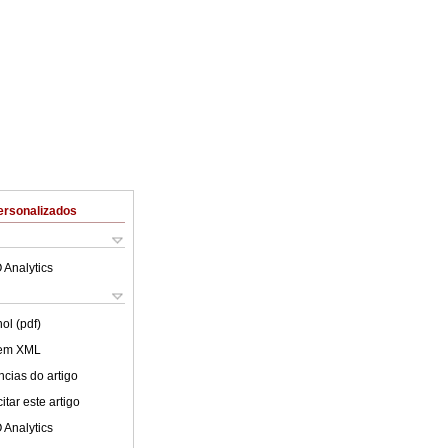
ersonalizados
 Analytics
ol (pdf)
 em XML
cias do artigo
tar este artigo
 Analytics