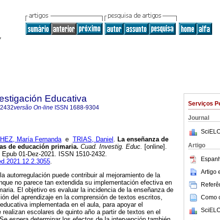
estigación Educativa
Serviços P
-2432
versão On-line
ISSN
1688-9304
Journal
SciELO
EZ, María Fernanda
e
TRIAS, Daniel
.
La enseñanza de
Artigo
las de educación primaria.
Cuad. Investig. Educ.
[online].
2. Epub 01-Dez-2021. ISSN 1510-2432.
Espanh
ied.2021.12.2.3055
.
Artigo
la autorregulación puede contribuir al mejoramiento de la
nque no parece tan extendida su implementación efectiva en
Referên
maria. El objetivo es evaluar la incidencia de la enseñanza de
ción del aprendizaje en la comprensión de textos escritos,
Como ci
educativa implementada en el aula, para apoyar el
SciELO
realizan escolares de quinto año a partir de textos en el
 Se espera determinar los efectos de la intervención también