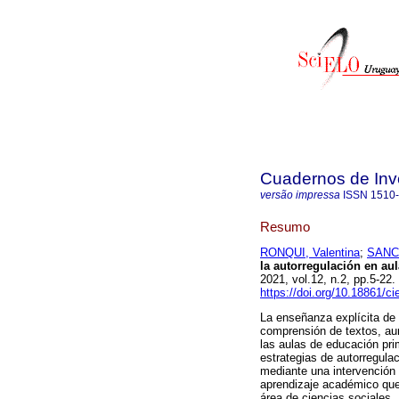
Cuadernos de Inv
versão impressa
ISSN
1510
Resumo
RONQUI, Valentina
;
SANCH
la autorregulación en au
2021, vol.12, n.2, pp.5-2
https://doi.org/10.18861/c
La enseñanza explícita de 
comprensión de textos, au
las aulas de educación pri
estrategias de autorregula
mediante una intervención 
aprendizaje académico que 
área de ciencias sociales.