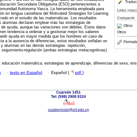
Traduc
 Educación Secundaria Obligatoria (ESO) pertenecientes a
 Comunidad Autónoma Vasca. La herramienta empleada para
Links rela
ión en lengua castellana del Motivated Strategies for Learning
rado en el estudio de las matemáticas. Los resultados
Compartir
s alumnas declaran emplear más las estrategias de
Otros
 de ayuda, aunque las variaciones son débiles. Estos datos
enen tendencia a ordenar y a gestionar mejor los saberes
Otros
pedir ayuda en mayor medida que los hombres en caso de
cta a la ausencia de diferencias, estos resultados señalan un
Permali
y alumnas en las demás estrategias: repetición,
 y seguimiento-regulación (ambas estrategias metacognitivas)
; educación matemática; estrategias de aprendizaje; diferencias de sexo; en
s
·
texto en Español
·
Español (
pdf
)
Cuareim 1451
Tel: (598) 2908 9324
cuadernosie@ort.edu.uy