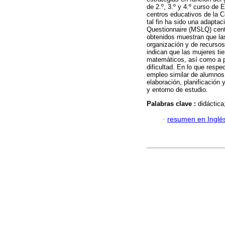
de 2.º, 3.º y 4.º curso de
centros educativos de la
tal fin ha sido una adaptac
Questionnaire (MSLQ) cent
obtenidos muestran que la
organización y de recursos
indican que las mujeres ti
matemáticos, así como a 
dificultad. En lo que respe
empleo similar de alumnos 
elaboración, planificación
y entorno de estudio.
Palabras clave :
didáctica
·
resumen en Inglé