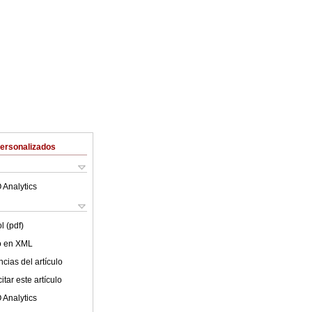
Personalizados
 Analytics
l (pdf)
lo en XML
cias del artículo
tar este artículo
 Analytics