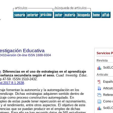
estigación Educativa
Servicios 
2432
versión On-line
ISSN
1688-9304
Revista
SciELO
r
.
Diferencias en el uso de estrategias en el aprendizaje
Articulo
nseñanza secundaria según el sexo.
Cuad. Investig. Educ.
, pp.47-59. ISSN 1510-2432.
Españo
ied.2017.8.1.2638
.
Articu
zaje fomentan la autonomía y la autorregulación en los
endizaje. Dichas estrategias adquieren sentido dentro de
Referen
izaje como proceso constructivo autorregulado. En
leo de estas puede tener repercusión en el razonamiento,
Como ci
y el rendimiento, entre otros aspectos. El objetivo de este
SciELO
ferencias que se puedan producir en el empleo de dichas
 género. Para ello se han recogido datos de 565 estudiantes