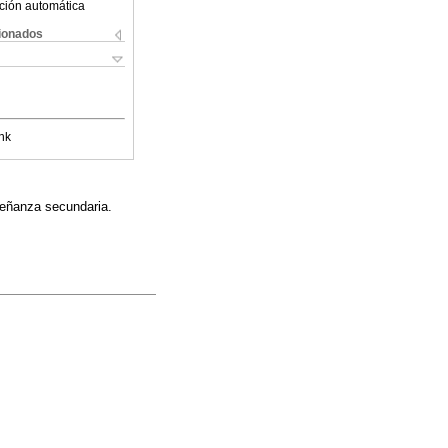
ción automática
cionados
nk
señanza secundaria.