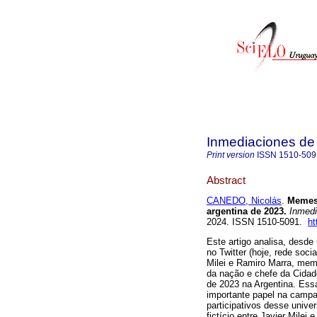
Inmediaciones de
Print version
ISSN
1510-509
Abstract
CANEDO, Nicolás
.
Memes
argentina de 2023.
Inmedi
2024. ISSN 1510-5091.
ht
Este artigo analisa, desd
no Twitter (hoje, rede soc
Milei e Ramiro Marra, mem
da nação e chefe da Cidad
de 2023 na Argentina. Ess
importante papel na campan
participativos desse unive
fictício entre Javier Mil