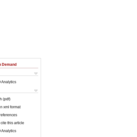
on Demand
 Analytics
h (pdf)
 in xml format
 references
cite this article
 Analytics