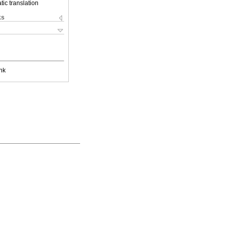
ic translation
ks
nk