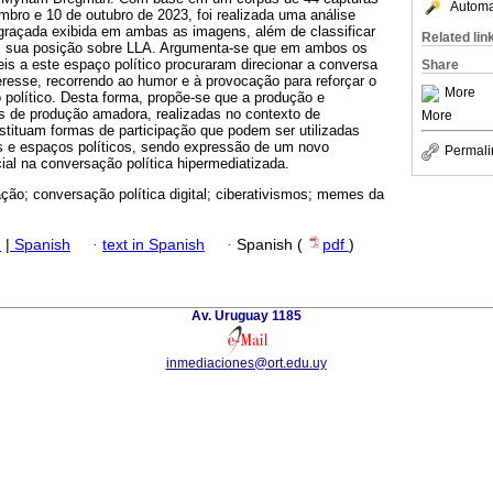
Automat
mbro e 10 de outubro de 2023, foi realizada uma análise
ngraçada exibida em ambas as imagens, além de classificar
Related lin
m sua posição sobre LLA. Argumenta-se que em ambos os
is a este espaço político procuraram direcionar a conversa
Share
resse, recorrendo ao humor e à provocação para reforçar o
More
 político. Desta forma, propõe-se que a produção e
is de produção amadora, realizadas no contexto de
More
nstituam formas de participação que podem ser utilizadas
es e espaços políticos, sendo expressão de um novo
Permali
cial na conversação política hipermediatizada.
ção; conversação política digital; ciberativismos; memes da
h
|
Spanish
·
text in Spanish
·
Spanish (
pdf
)
Av. Uruguay 1185
inmediaciones@ort.edu.uy