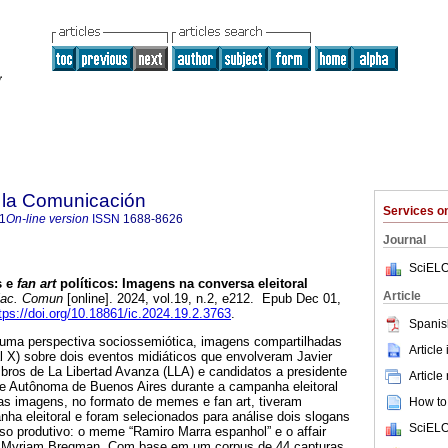
 la Comunicación
Services 
1
On-line version
ISSN
1688-8626
Journal
SciELO
 e
fan art
políticos: Imagens na conversa eleitoral
Article
ac. Comun
[online]. 2024, vol.19, n.2, e212. Epub Dec 01,
tps://doi.org/10.18861/ic.2024.19.2.3763
.
Spanis
e uma perspectiva sociossemiótica, imagens compartilhadas
Article
ial X) sobre dois eventos midiáticos que envolveram Javier
bros de La Libertad Avanza (LLA) e candidatos a presidente
Article
e Autônoma de Buenos Aires durante a campanha eleitoral
as imagens, no formato de memes e fan art, tiveram
How to 
ha eleitoral e foram selecionados para análise dois slogans
SciELO
rso produtivo: o meme “Ramiro Marra espanhol” e o affair
ei e Myriam Bregman. Com base em um corpus de 44 capturas