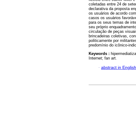
coletadas entre 24 de sete
declarativa da proposta e
os usuários de acordo co
casos os usuários favoráve
para os seus temas de inte
seu próprio enquadramento
circulação de peças visua
brincadeiras coletivas, co
politicamente por militant
predomínio do icônico-indi
Keywords :
hipermediatiza
Internet; fan art.
·
abstract in Englis