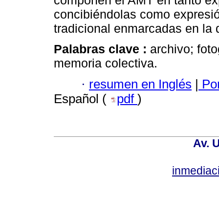
componen el AMT en tanto exp
concibiéndolas como expresió
tradicional enmarcadas en la 
Palabras clave :
archivo; foto
memoria colectiva.
·
resumen en Inglés
|
Por
Español (
pdf
)
Av. 
inmediac