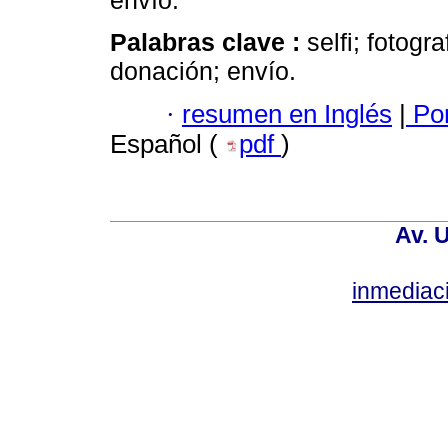
envío.
Palabras clave :
selfi; fotogr
donación; envío.
·
resumen en Inglés
|
Por
Español (
pdf
)
Av. 
inmediac