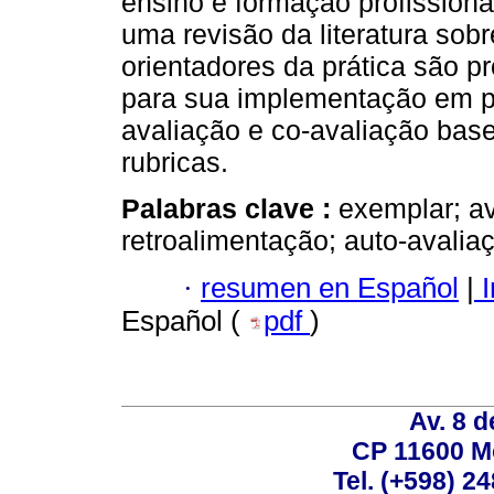
ensino e formação profission
uma revisão da literatura sobr
orientadores da prática são p
para sua implementação em pr
avaliação e co-avaliação bas
rubricas.
Palabras clave :
exemplar; av
retroalimentação; auto-avaliaç
·
resumen en Español
|
I
Español (
pdf
)
Av. 8 
CP 11600 M
Tel. (+598) 2