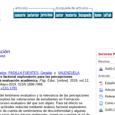
ción
Servicios 
7468
Revista
SciELO
rlos
;
PADILLA FUENTES, Geraldo
y
VALENZUELA
Articulo
s factorial exploratorio para las percepciones
 la evaluación académica.
Pág. Educ.
[online]. 2019, vol.12,
Españo
-Mayo-2019. ISSN 1688-7468.
e.v12i1.1781
.
Articu
del fenómeno evaluativo y la relevancia de las percepciones
Referen
o explora las valoraciones de estudiantes en Formación
oceso evaluativo del que son objeto. Para tal efecto se
Como ci
ctitudes reducida mediante análisis factorial exploratorio.
SciELO
dos da cuenta de sentimientos de disconformidad y algunas
 juicio de los futuros profesores, ponen en cuestión el rol de