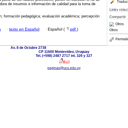
Traduc
dora de insumos e información de calidad para la toma de
Links rela
n; formación pedagógica; evaluación académica; percepción
Compartir
Otros
s
·
texto en Español
·
Español (
pdf
)
Otros
Permali
Av. 8 de Octubre 2738
CP 11600 Montevideo, Uruguay
Tel. (+598) 2487 2717 int. 326 y 327
paginas@ucu.edu.uy