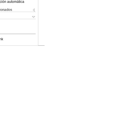
ción automática
cionados
nk