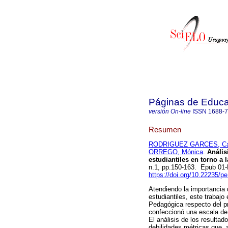
Páginas de Educa
versión On-line
ISSN
1688-
Resumen
RODRIGUEZ GARCES, Ca
ORREGO, Mónica
.
Análisi
estudiantiles en torno a
n.1, pp.150-163. Epub 01
https://doi.org/10.22235/p
Atendiendo la importancia 
estudiantiles, este trabaj
Pedagógica respecto del pr
confeccionó una escala de a
El análisis de los resulta
debilidades métricas que, a