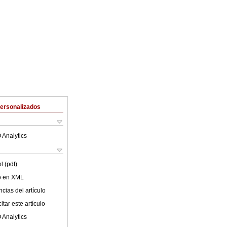
Personalizados
 Analytics
l (pdf)
lo en XML
cias del artículo
tar este artículo
 Analytics