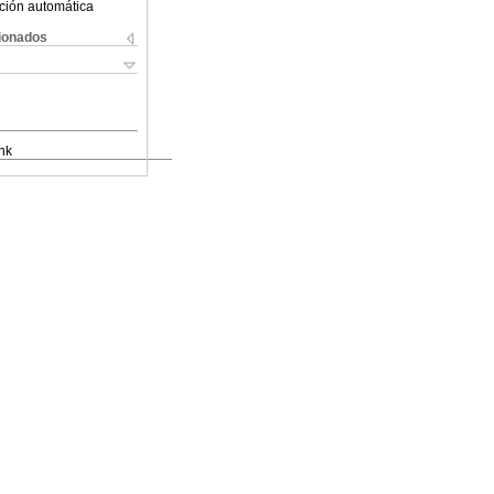
ción automática
cionados
nk