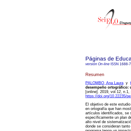
Páginas de Educa
versión On-line
ISSN
1688-
Resumen
PALOMBO, Ana Laura
y
desempeño ortográfico: 
[online]. 2019, vol.12, n
https://doi.org/10.22235/p
El objetivo de este estudi
en ortografía que han mostr
artículos identificados, se
específicamente un plan de
alto nivel de sistematizaci
donde se consideran tanto 
programa tenga un impacto 