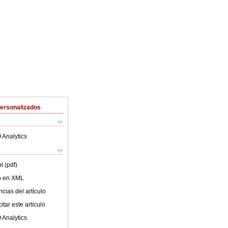
Personalizados
 Analytics
l (pdf)
lo en XML
cias del artículo
tar este artículo
 Analytics