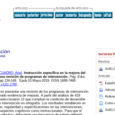
ción
Servicios 
7468
Revista
SciELO
CUADRO, Ariel
.
Instrucción específica en la mejora del
Articulo
una revisión de programas de intervención.
Pág. Educ.
.1, pp.134-149. Epub 01-Mayo-2019. ISSN 1688-7468.
Españo
e.v12i1.1780
.
Articu
o es presentar una revisión de los programas de intervención
ado evidencia de mejoras. A partir del análisis de 419
Referen
 seleccionaron 12 que cumplían la condición de desarrollar
 intervención en ortografía. Los resultados establecen un
Como ci
ón, regularidad y especificaciones en las intervenciones,
SciELO
aspectos cognitivos como instruccionales. Para que el
efectivo, debe tener una frecuencia de trabajo definida,