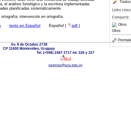
Traduc
ra, el análisis fonológico y la escritura implementadas
dades planificadas sistemáticamente
Links rela
; ortografía; intervención en ortografía.
Compartir
Otros
s
·
texto en Español
·
Español (
pdf
)
Otros
Permali
Av. 8 de Octubre 2738
CP 11600 Montevideo, Uruguay
Tel. (+598) 2487 2717 int. 326 y 327
paginas@ucu.edu.uy