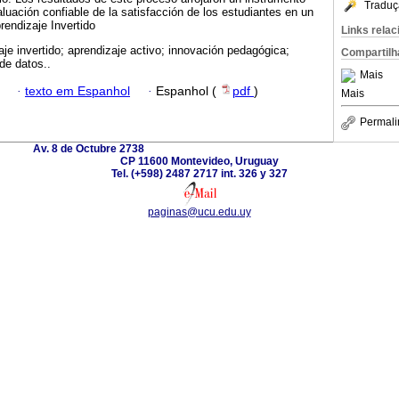
Traduç
aluación confiable de la satisfacción de los estudiantes en un
rendizaje Invertido
Links rela
aje invertido; aprendizaje activo; innovación pedagógica;
Compartilh
 de datos..
Mais
·
texto em Espanhol
·
Espanhol (
pdf
)
Mais
Permali
Av. 8 de Octubre 2738
CP 11600 Montevideo, Uruguay
Tel. (+598) 2487 2717 int. 326 y 327
paginas@ucu.edu.uy