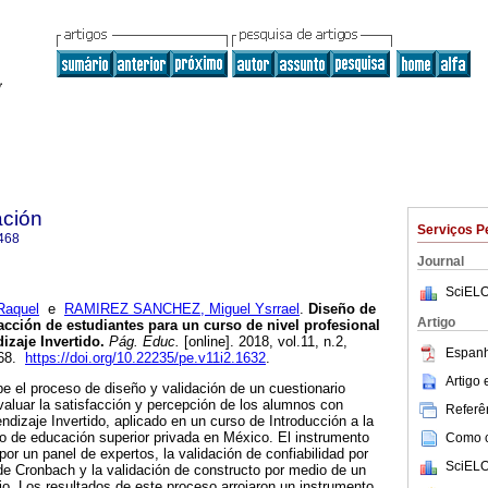
ción
Serviços P
468
Journal
SciELO
Raquel
e
RAMIREZ SANCHEZ, Miguel Ysrrael
.
Diseño de
Artigo
acción de estudiantes para un curso de nivel profesional
izaje Invertido.
Pág. Educ.
[online]. 2018, vol.11, n.2,
Espanh
468.
https://doi.org/10.22235/pe.v11i2.1632
.
Artigo
be el proceso de diseño y validación de un cuestionario
valuar la satisfacción y percepción de los alumnos con
Referên
ndizaje Invertido, aplicado en un curso de Introducción a la
o de educación superior privada en México. El instrumento
Como ci
por un panel de expertos, la validación de confiabilidad por
SciELO
 de Cronbach y la validación de constructo por medio de un
orio. Los resultados de este proceso arrojaron un instrumento