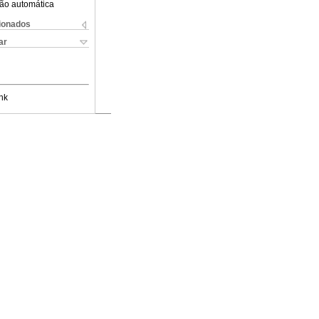
ão automática
cionados
ar
nk