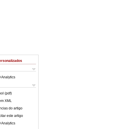
ersonalizados
 Analytics
ol (pdf)
 em XML
cias do artigo
tar este artigo
 Analytics