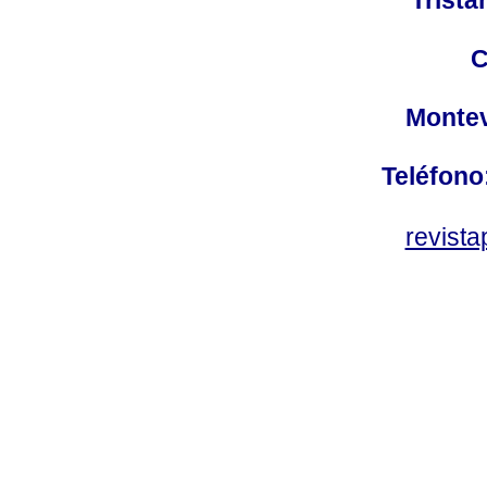
C
Montev
Teléfono
revist